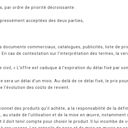
 par ordre de priorité décroissante :
expressément acceptées des deux parties,
 les documents commerciaux, catalogues, publicités, liste de 
. En cas de contestation sur l’interprétation des termes, la ve
 civil, « L’offre est caduque à l’expiration du délai fixé par so
le sera un délai d’un mois. Au-delà de ce délai fixé, le prix pour
e l’évolution des coûts de revient.
ionnel des produits qu’il achète, a la responsabilité de la défi
s, au stade de l’utilisation et de la mise en œuvre, notamment 
t il doit tenir compte pour choisir le produit. Il lui incombe de
 à ces usages. Les conseils de pose et de mise en œuvre ne se