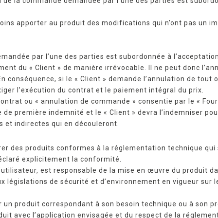
u de la commande demandée par l’une des parties est subordo
ins apporter au produit des modifications qui n’ont pas un im
mandée par l’une des parties est subordonnée à l’acceptation 
t du « Client » de manière irrévocable. Il ne peut donc l’ann
 En conséquence, si le « Client » demande l’annulation de tout
xiger l’exécution du contrat et le paiement intégral du prix.
contrat ou « annulation de commande » consentie par le « Four
re de première indemnité et le « Client » devra l’indemniser po
 et indirectes qui en découleront.
vrer des produits conformes à la réglementation technique qui
éclaré explicitement la conformité.
 l’utilisateur, est responsable de la mise en œuvre du produit 
 législations de sécurité et d’environnement en vigueur sur le 
ir un produit correspondant à son besoin technique ou à son pro
duit avec l’application envisagée et du respect de la réglemen