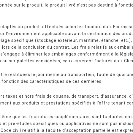
nnée sur le produit, le produit livré n’est pas destiné à fon
daptés au produit, effectués selon le standard du « Fournisseu
r l’environnement applicable suivant la destination des produ
llage spécifique (stockage extérieur, maritime, étanche, etc.),
lors de la conclusion du contrat. Les frais relatifs aux embal
ui s’engage à éliminer les emballages conformément à la législ
s ou sur palettes consignées, ceux-ci seront facturés au « Clie
 être restituées le jour même au transporteur, faute de quoi 
 fonction des caractéristiques de ces dernières.
ors taxes et hors frais de douane, de transport, d’assurance, 
ment aux produits et prestations spécifiés à l’offre tenant c
 même que les fournitures supplémentaires sont facturées en
s et pré-études spécifiques ou applicatives ne sont pas incluse
u Code civil relatif à la faculté d’acceptation partielle est exp