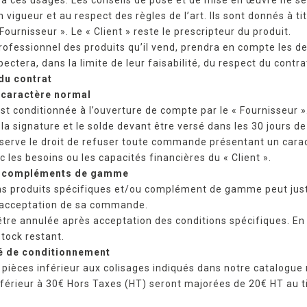
 vigueur et au respect des règles de l’art. Ils sont donnés à ti
Fournisseur ». Le « Client » reste le prescripteur du produit.
 professionnel des produits qu’il vend, prendra en compte les
pectera, dans la limite de leur faisabilité, du respect du contrat
du contrat
 caractère normal
 conditionnée à l’ouverture de compte par le « Fournisseur 
a signature et le solde devant être versé dans les 30 jours 
réserve le droit de refuser toute commande présentant un car
c les besoins ou les capacités financières du « Client ».
 et compléments de gamme
ns produits spécifiques et/ou complément de gamme peut justifi
l’acceptation de sa commande.
tre annulée après acceptation des conditions spécifiques. En f
stock restant.
té de conditionnement
èces inférieur aux colisages indiqués dans notre catalogue 
rieur à 30€ Hors Taxes (HT) seront majorées de 20€ HT au tit