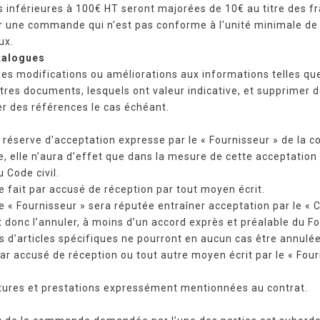
 inférieures à 100€ HT seront majorées de 10€ au titre des fr
ser une commande qui n’est pas conforme à l’unité minimale 
ux.
atalogues
des modifications ou améliorations aux informations telles qu
autres documents, lesquels ont valeur indicative, et supprime
er des références le cas échéant.
s réserve d’acceptation expresse par le « Fournisseur » de la
e, elle n’aura d’effet que dans la mesure de cette acceptation 
 Code civil.
 fait par accusé de réception par tout moyen écrit.
 Fournisseur » sera réputée entraîner acceptation par le « Cli
t donc l’annuler, à moins d’un accord exprès et préalable du Fo
 d’articles spécifiques ne pourront en aucun cas être annulées 
ar accusé de réception ou tout autre moyen écrit par le « Four
nitures et prestations expressément mentionnées au contrat.