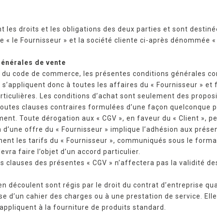
 les droits et les obligations des deux parties et sont destin
e « le Fournisseur » et la société cliente ci-après dénommée « l
générales de vente
 du code de commerce, les présentes conditions générales cons
 s’appliquent donc à toutes les affaires du « Fournisseur » et 
rticulières. Les conditions d’achat sont seulement des proposit
outes clauses contraires formulées d’une façon quelconque par 
ent. Toute dérogation aux « CGV », en faveur du « Client », peu
’une offre du « Fournisseur » implique l’adhésion aux présen
nt les tarifs du « Fournisseur », communiqués sous le format 
ra faire l’objet d’un accord particulier.
es clauses des présentes « CGV » n’affectera pas la validité de
 découlent sont régis par le droit du contrat d’entreprise qua
ase d’un cahier des charges ou à une prestation de service. Elles
appliquent à la fourniture de produits standard.